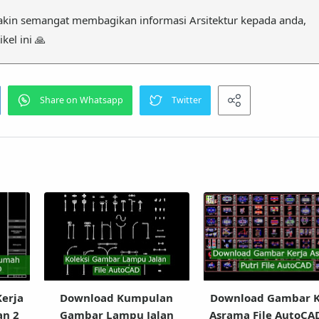
kin semangat membagikan informasi Arsitektur kepada anda,
kel ini 🙏
erja
Download Kumpulan
Download Gambar K
an 2
Gambar Lampu Jalan
Asrama File AutoCA