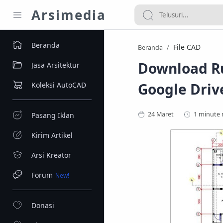
Arsimedia
Beranda
File CAD
Beranda
Download Ru
Jasa Arsitektur
Google Driv
Koleksi AutoCAD
1 minute 
Pasang Iklan
Kirim Artikel
Arsi Kreator
Forum
Donasi