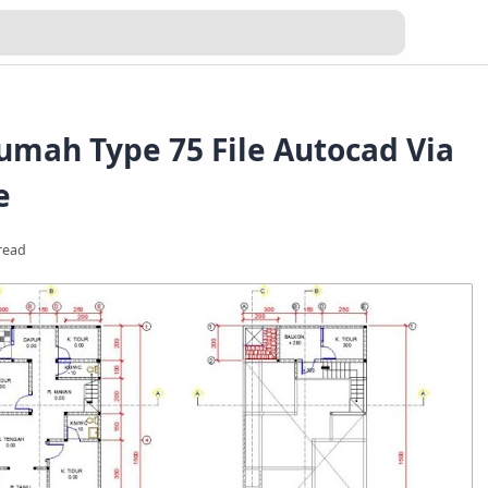
mah Type 75 File Autocad Via
e
read