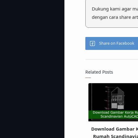
Dukung kami agar ma
dengan cara share arti
Related Posts
Download Gambar K
Rumah Scandinavi