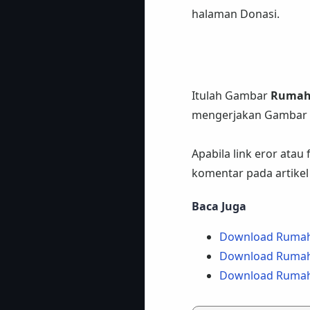
halaman Donasi.
Itulah Gambar
Rumah 
mengerjakan Gambar d
Apabila link eror atau
komentar pada artikel 
Baca Juga
Download Rumah T
Download Rumah T
Download Rumah T