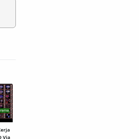
erja
D Via