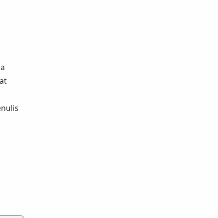
da
at
enulis