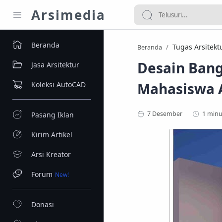
Arsimedia
Beranda
Tugas Arsitekt
Beranda
Desain Bang
Jasa Arsitektur
Mahasiswa A
Koleksi AutoCAD
1 minu
Pasang Iklan
Kirim Artikel
Arsi Kreator
Forum
Donasi