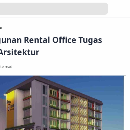
ur
unan Rental Office Tugas
rsitektur
te read