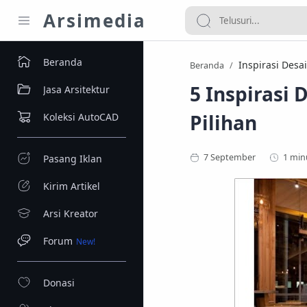
Arsimedia
Beranda
Inspirasi Desa
Beranda
5 Inspirasi
Jasa Arsitektur
Pilihan
Koleksi AutoCAD
1 min
Pasang Iklan
Kirim Artikel
Arsi Kreator
Forum
Donasi