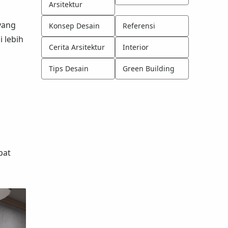
Arsitektur
yang
Konsep Desain
Referensi
 lebih
Cerita Arsitektur
Interior
Tips Desain
Green Building
pat